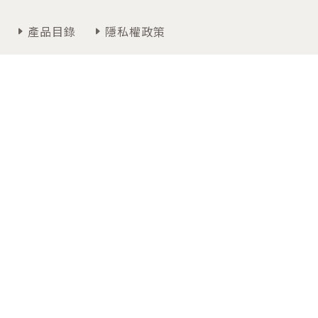
產品目錄
隱私權政策
聯絡我們
週一~週五 09:00~12:30 / 13:30~18:00
07-3474366
高雄市仁武區高楠公路30-3號
Copyrights © 2026 卡得雅國際有限公司 All Rights