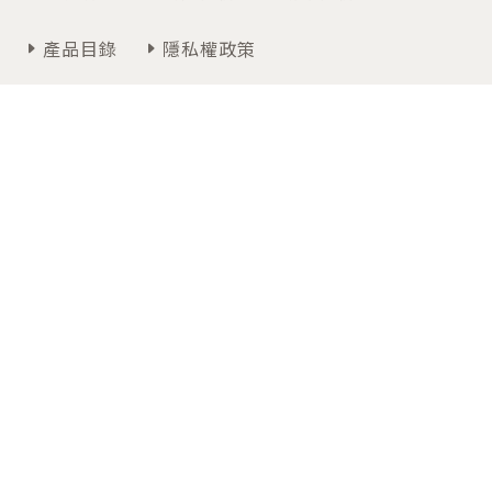
產品目錄
隱私權政策
聯絡我們
週一~週五 09:00~12:30 / 13:30~18:00
07-3474366
高雄市仁武區高楠公路30-3號
Copyrights © 2026 卡得雅國際有限公司 All Rights