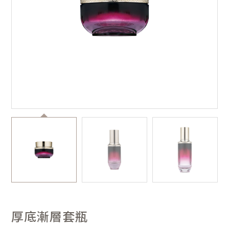
厚底漸層套瓶