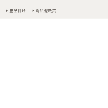
產品目錄
隱私權政策
聯絡我們
週一~週五 09:00~12:30 / 13:30~18:00
07-3474366
高雄市仁武區高楠公路30-3號
Copyrights © 2026 卡得雅國際有限公司 All Rights