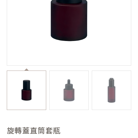
旋轉蓋直筒套瓶