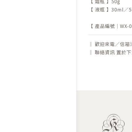
【 霜瓶 】50g
【 液瓶 】30ml／5
【 產品編號｜WX-00
‖ 歡迎來電／信箱
‖ 聯絡資訊 置於