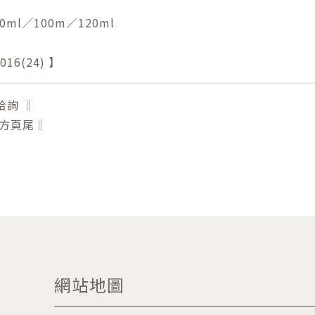
0ml／100m／120ml
16(24) 】
洽詢 ‖
下方頁尾‖
網站地圖