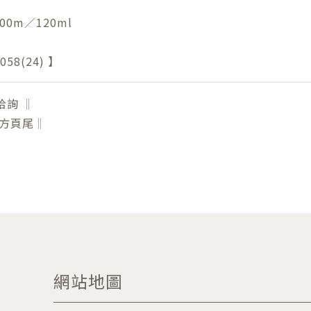
00m／120ml
58(24) 】
洽詢 ‖
下方頁尾‖
網站地圖