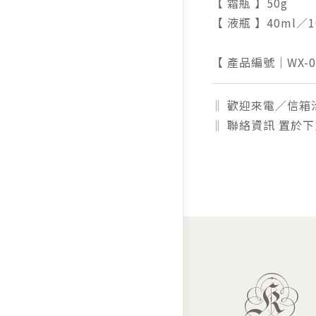
【 霜瓶 】50g
【 液瓶 】40ml／1
【 產品編號｜WX-00
‖ 歡迎來電／信箱
‖ 聯絡資訊 置於