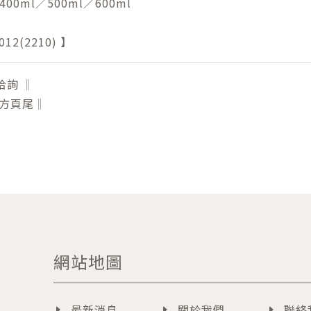
400ml／500ml／600ml
12(2210) 】
洽詢 ‖
下方頁尾‖
網站地圖
最新消息
關於我們
聯絡