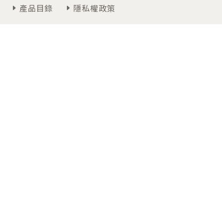
產品目錄
隱私權政策
聯絡我們
週一~週五 09:00~12:30 / 13:30~18:00
07-3474366
高雄市仁武區高楠公路30-3號
Copyrights © 2026 卡得雅國際有限公司 All Rights
Reserved.Designed by
Bondlink
Inc.