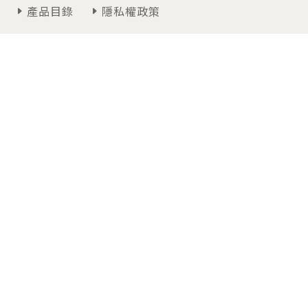
產品目錄
隱私權政策
聯絡我們
週一~週五 09:00~12:30 / 13:30~18:00
07-3474366
高雄市仁武區高楠公路30-3號
Copyrights © 2026 卡得雅國際有限公司 All Rights
Reserved.Designed by
Bondlink
Inc.