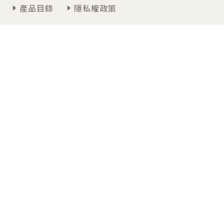
產品目錄
隱私權政策
聯絡我們
週一~週五 09:00~12:30 / 13:30~18:00
07-3474366
高雄市仁武區高楠公路30-3號
Copyrights © 2026 卡得雅國際有限公司 All Rights
Reserved.Designed by
Bondlink
Inc.